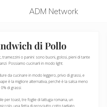
ADM Network
ADM
Network
ndwich di Pollo
tramezzini o panini: sono buoni, golosi, pieni di tante
nzi. Possiamo cucinarli in modo light.
re da cucinare in modo leggero, privo di grassi, e
enape è la migliore alternativa, perché è la salsa meno
0% di grassi.
le per toast, tre foglie di lattuga romana, un
iccolo, una fetta di prosciutto cotto tagliato