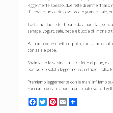
leggermente spesso, due fette di emmenthal o mo
di senape, un cetriolo sottaceto grande, sale, or
Tostiamo due fette di pane da ambo i lati, senz
senape, yogurt, sale, pepe e buccia di limone trit
Battiamo bene il petto di pollo, cuociamolo sulla
con sale e pepe.
Spalmiamo la salsina sulle tre fette di pane, e as
pomodoro salato leggermente, cetriolo, pollo, for
Premiamo leggermente con le mani, infiliamo sue 
Facciamo dorare appena un minuto sotto il grill
F
T
Pi
E
C
ac
wi
nt
m
o