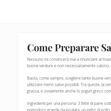
Menu
Skip
Skip
to
to
main
primary
content
sidebar
Come Preparare Sa
Nessuno mi convincerà mai a rinunciare ai toast, 
buone verdure e non necessariamente calorici, a
Basta, come sempre, scegliere tante buone verdu
utilizzare meno salse possibili. Tra queste, la s
grassa, e ovviamente anche lo yogurt greco con 
Ingredienti per una persona: 3 fette di pane sotti
pomodoro grande da insalata, un petto di pollo p