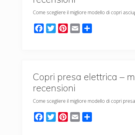
Come scegliere il migliore modello di copri asciu
F
T
Pi
E
C
ac
wi
nt
m
o
e
tt
er
ail
n
b
er
e
di
o
st
vi
o
di
Copri presa elettrica – mi
k
recensioni
Come scegliere il migliore modello di copri presa
F
T
Pi
E
C
ac
wi
nt
m
o