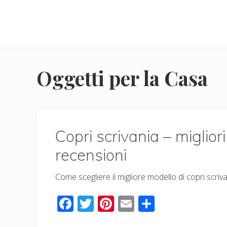
Menu
Skip
Skip
to
to
main
primary
content
sidebar
Oggetti per la Casa
Copri scrivania – migliori
recensioni
Come scegliere il migliore modello di copri scriv
F
T
Pi
E
C
ac
wi
nt
m
o