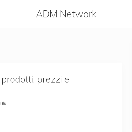
ADM Network
ADM
Network
 prodotti, prezzi e
ania