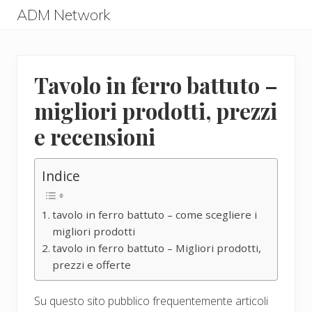
Menu
Skip
Skip
ADM Network
to
to
ADM
main
primary
Network
content
sidebar
Tavolo in ferro battuto –
migliori prodotti, prezzi
e recensioni
Indice
tavolo in ferro battuto – come scegliere i
migliori prodotti
tavolo in ferro battuto – Migliori prodotti,
prezzi e offerte
Su questo sito pubblico frequentemente articoli