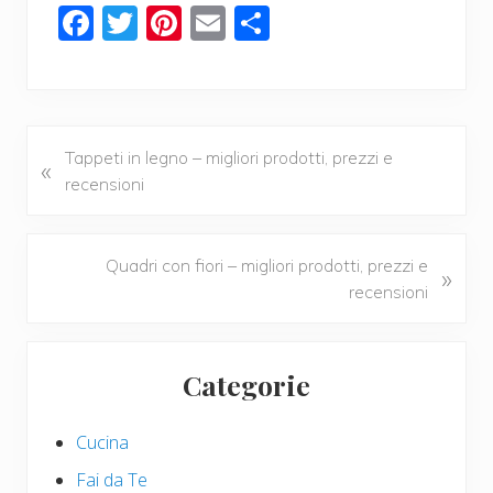
F
T
Pi
E
C
ac
wi
nt
m
o
e
tt
er
ail
n
b
er
e
di
o
st
vi
P
Tappeti in legno – migliori prodotti, prezzi e
«
r
recensioni
o
di
e
k
v
i
N
Quadri con fiori – migliori prodotti, prezzi e
»
o
e
recensioni
u
x
s
t
Primary
P
P
Categorie
Sidebar
o
o
s
s
Cucina
t
t
:
:
Fai da Te