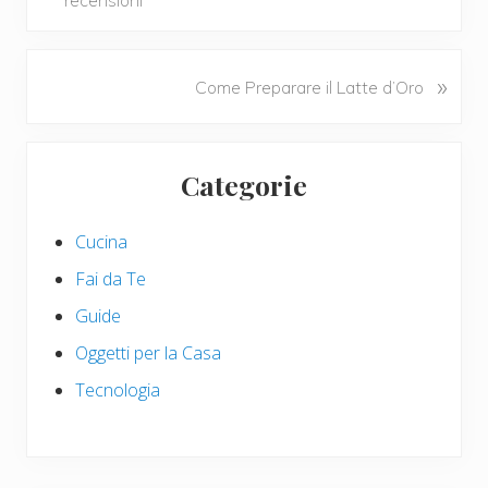
recensioni
o
di
e
k
v
i
N
»
Come Preparare il Latte d’Oro
o
e
u
x
Primary
s
t
Categorie
P
P
Sidebar
o
o
s
s
Cucina
t
t
Fai da Te
:
:
Guide
Oggetti per la Casa
Tecnologia