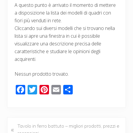
A questo punto è arrivato il momento di mettere
a disposizione la lista dei modelli di quadri con
fiori più venduti in rete.
Cliccando sui diversi modelli che si trovano nella
lista si apre una finestra in cui è possibile
visualizzare una descrizione precisa delle
caratteristiche e studiare le opinioni degli
acquirenti.
Nessun prodotto trovato.
F
T
Pi
E
C
ac
wi
nt
m
o
e
tt
er
ail
n
b
er
e
di
o
st
vi
P
Tavolo in ferro battuto – migliori prodotti, prezzi e
«
r