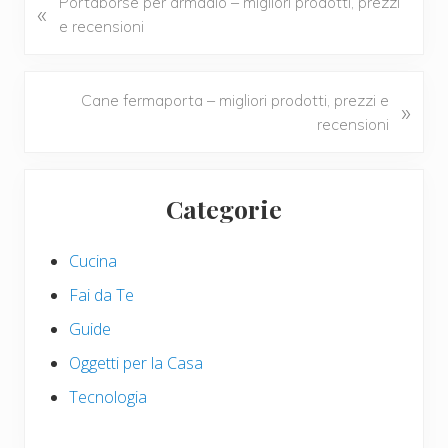
o
st
vi
P
Portaborse per armadio – migliori prodotti, prezzi
«
r
e recensioni
o
di
e
k
v
i
N
Cane fermaporta – migliori prodotti, prezzi e
»
o
e
recensioni
u
x
s
t
Primary
P
P
Categorie
Sidebar
o
o
s
s
Cucina
t
t
:
:
Fai da Te
Guide
Oggetti per la Casa
Tecnologia