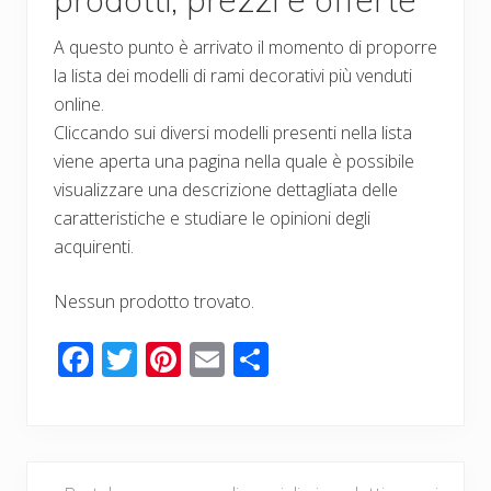
A questo punto è arrivato il momento di proporre
la lista dei modelli di rami decorativi più venduti
online.
Cliccando sui diversi modelli presenti nella lista
viene aperta una pagina nella quale è possibile
visualizzare una descrizione dettagliata delle
caratteristiche e studiare le opinioni degli
acquirenti.
Nessun prodotto trovato.
F
T
Pi
E
C
ac
wi
nt
m
o
e
tt
er
ail
n
b
er
e
di