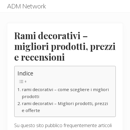
Menu
Skip
Skip
ADM Network
to
to
ADM
main
primary
Network
content
sidebar
Rami decorativi –
migliori prodotti, prezzi
e recensioni
Indice
rami decorativi – come scegliere i migliori
prodotti
rami decorativi – Migliori prodotti, prezzi
e offerte
Su questo sito pubblico frequentemente articoli