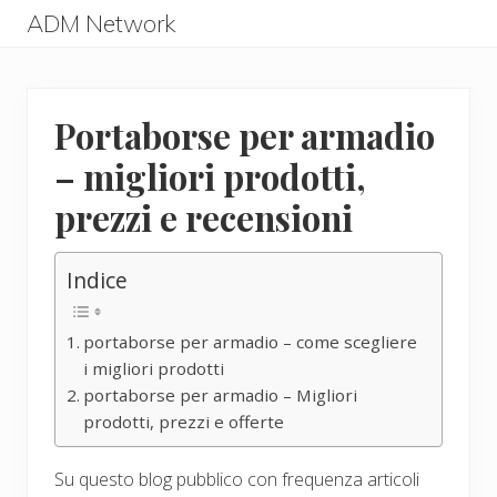
Menu
Skip
Skip
ADM Network
to
to
ADM
main
primary
Network
content
sidebar
Portaborse per armadio
– migliori prodotti,
prezzi e recensioni
Indice
portaborse per armadio – come scegliere
i migliori prodotti
portaborse per armadio – Migliori
prodotti, prezzi e offerte
Su questo blog pubblico con frequenza articoli