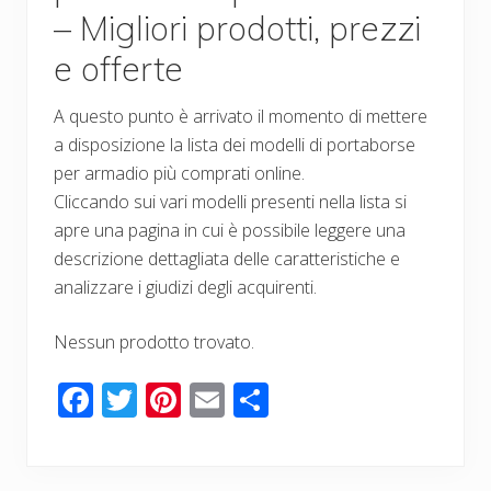
– Migliori prodotti, prezzi
e offerte
A questo punto è arrivato il momento di mettere
a disposizione la lista dei modelli di portaborse
per armadio più comprati online.
Cliccando sui vari modelli presenti nella lista si
apre una pagina in cui è possibile leggere una
descrizione dettagliata delle caratteristiche e
analizzare i giudizi degli acquirenti.
Nessun prodotto trovato.
F
T
Pi
E
C
ac
wi
nt
m
o
e
tt
er
ail
n