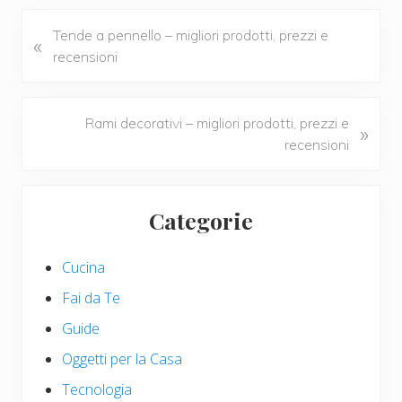
b
er
e
di
o
st
vi
P
Tende a pennello – migliori prodotti, prezzi e
«
r
recensioni
o
di
e
k
v
i
N
Rami decorativi – migliori prodotti, prezzi e
»
o
e
recensioni
u
x
s
t
Primary
P
P
Categorie
Sidebar
o
o
s
s
Cucina
t
t
:
:
Fai da Te
Guide
Oggetti per la Casa
Tecnologia