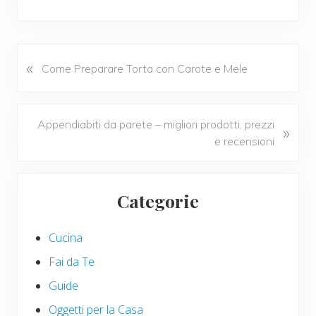
ac
wi
nt
m
o
e
tt
er
ail
n
b
er
e
di
o
st
vi
«
P
Come Preparare Torta con Carote e Mele
r
o
di
e
k
v
N
Appendiabiti da parete – migliori prodotti, prezzi
»
i
e
e recensioni
o
x
u
t
Primary
s
P
Categorie
P
Sidebar
o
o
s
s
Cucina
t
t
:
Fai da Te
:
Guide
Oggetti per la Casa