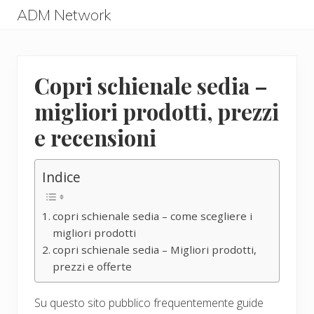
Menu
Skip
Skip
ADM Network
to
to
ADM
main
primary
Network
content
sidebar
Copri schienale sedia –
migliori prodotti, prezzi
e recensioni
Indice
copri schienale sedia – come scegliere i
migliori prodotti
copri schienale sedia – Migliori prodotti,
prezzi e offerte
Su questo sito pubblico frequentemente guide