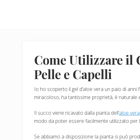
Menu
Skip
Skip
to
to
main
primary
content
sidebar
Come Utilizzare il 
Pelle e Capelli
Io ho scoperto il gel d’aloe vera un paio di anni
miracoloso, ha tantissime proprietà, è naturale
Il succo viene ricavato dalla pianta dell’
aloe vera
modo da poter essere facilmente utilizzato per la 
Se abbiamo a disposizione la pianta si può prod