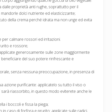
el corpo aggiungendo qualche goccia di olio vegetale:
oba dalle proprietà anti rughe, soprattutto per il
i mandorle dolci nutriente ed elasticizzante;
tituto della crema perché idrata ma non unge ed evita
er calmare rossori ed irritazioni.
rurito e rossore;
, applicate generosamente sulle zone maggiormente
r beneficiare del suo potere rinfrescante e
o orale, senza nessuna preoccupazione, in presenza di
ua azione purificante: applicatelo su tutto il viso o
si sarà riassorbito, in questo modo eviterete anche le
la i boccoli e fissa la piega;
n caso di forfora e prurito: applicate sulle radici,