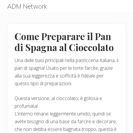
Menu
Skip
Skip
ADM Network
to
to
ADM
main
primary
Network
content
sidebar
Come Preparare il Pan
di Spagna al Cioccolato
Una delle basi principali nella pasticceria italiana, il
pan di spagna! Usato per le torte farcite, grazie
alla sua leggerezza e sofficità è l’ideale per
questo tipo di preparazioni.
Questa versione, al cioccolato, è golosa e
profumata!
L’interno rimane leggermente umido, quindi se
avete bisogno di una base da farcire e decorare,
che non debba essere bagnata troppo, questa è