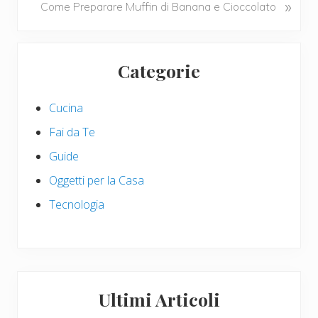
N
»
Come Preparare Muffin di Banana e Cioccolato
i
e
o
x
u
Primary
t
s
Categorie
P
Sidebar
P
o
o
s
Cucina
s
t
t
Fai da Te
:
:
Guide
Oggetti per la Casa
Tecnologia
Ultimi Articoli