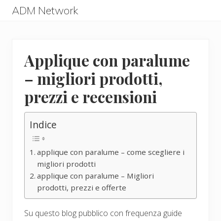
Menu
Skip
Skip
ADM Network
to
to
ADM
main
primary
Network
content
sidebar
Applique con paralume
– migliori prodotti,
prezzi e recensioni
Indice
applique con paralume – come scegliere i
migliori prodotti
applique con paralume – Migliori
prodotti, prezzi e offerte
Su questo blog pubblico con frequenza guide