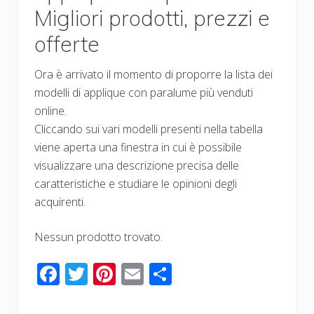
Migliori prodotti, prezzi e
offerte
Ora è arrivato il momento di proporre la lista dei
modelli di applique con paralume più venduti
online.
Cliccando sui vari modelli presenti nella tabella
viene aperta una finestra in cui è possibile
visualizzare una descrizione precisa delle
caratteristiche e studiare le opinioni degli
acquirenti.
Nessun prodotto trovato.
F
T
Pi
E
C
ac
wi
nt
m
o