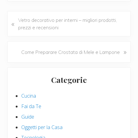
e
tt
er
ail
n
b
er
e
di
o
st
vi
P
Vetro decorativo per interni – migliori prodotti,
«
r
prezzi e recensioni
o
di
e
k
v
i
N
»
Come Preparare Crostata di Mele e Lampone
o
e
u
x
Primary
s
t
Categorie
P
P
Sidebar
o
o
s
s
Cucina
t
t
Fai da Te
:
:
Guide
Oggetti per la Casa
Tecnologia