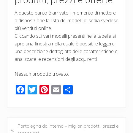
A questo punto è arrivato il momento di mettere
a disposizione la lista dei modelli di sedia svedese
più venduti online.
Cliccando sui vari modelli presenti nella tabella si
apre una finestra nella quale è possibile leggere
una descrizione dettagliata delle caratteristiche e
analizzare le recensioni degli acquirenti.
Nessun prodotto trovato.
F
T
Pi
E
C
ac
wi
nt
m
o
e
tt
er
ail
n
b
er
e
di
o
st
vi
P
Portalegna da interno – migliori prodotti, prezzi e
«
r