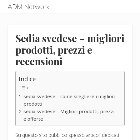
Menu
Skip
Skip
ADM Network
to
to
ADM
main
primary
Network
content
sidebar
Sedia svedese – migliori
prodotti, prezzi e
recensioni
Indice
sedia svedese – come scegliere i migliori
prodotti
sedia svedese – Migliori prodotti, prezzi
e offerte
Su questo sito pubblico spesso articoli dedicati