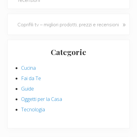
recensioni
o
di
e
k
v
i
N
»
Coprifili tv – migliori prodotti, prezzi e recensioni
o
e
u
x
Primary
s
t
Categorie
P
P
Sidebar
o
o
s
s
Cucina
t
t
Fai da Te
:
:
Guide
Oggetti per la Casa
Tecnologia