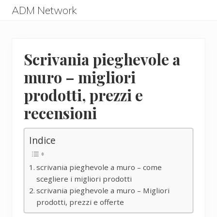
Menu
Skip
Skip
ADM Network
to
to
ADM
main
primary
Network
content
sidebar
Scrivania pieghevole a
muro – migliori
prodotti, prezzi e
recensioni
Indice
scrivania pieghevole a muro – come
scegliere i migliori prodotti
scrivania pieghevole a muro – Migliori
prodotti, prezzi e offerte