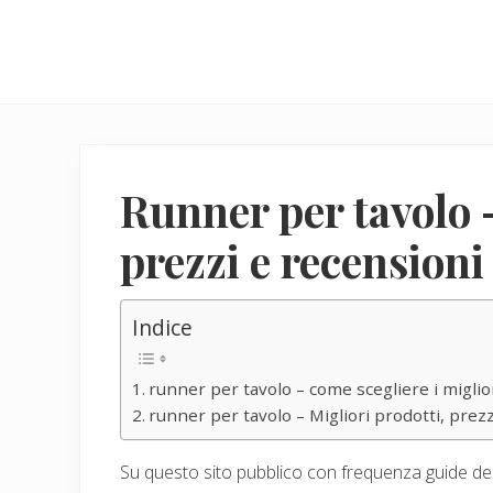
Menu
Skip
Skip
to
to
main
primary
content
sidebar
Runner per tavolo –
prezzi e recensioni
Indice
runner per tavolo – come scegliere i miglio
runner per tavolo – Migliori prodotti, prezz
Su questo sito pubblico con frequenza guide dedic