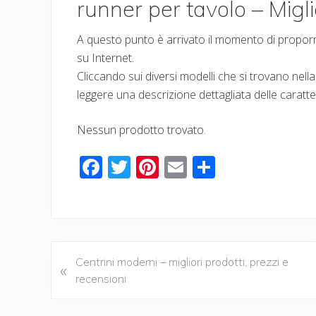
runner per tavolo – Miglio
A questo punto è arrivato il momento di proporre 
su Internet.
Cliccando sui diversi modelli che si trovano nella
leggere una descrizione dettagliata delle caratte
Nessun prodotto trovato.
F
T
Pi
E
C
ac
wi
nt
m
o
e
tt
er
ail
n
b
er
e
di
o
st
vi
P
Centrini moderni – migliori prodotti, prezzi e
«
o
di
r
recensioni
k
e
v