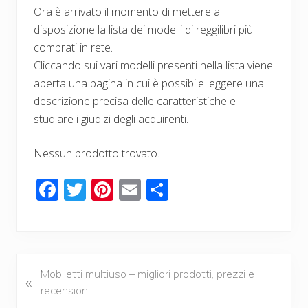
Ora è arrivato il momento di mettere a
disposizione la lista dei modelli di reggilibri più
comprati in rete.
Cliccando sui vari modelli presenti nella lista viene
aperta una pagina in cui è possibile leggere una
descrizione precisa delle caratteristiche e
studiare i giudizi degli acquirenti.
Nessun prodotto trovato.
F
T
Pi
E
C
ac
wi
nt
m
o
e
tt
er
ail
n
b
er
e
di
o
st
vi
P
Mobiletti multiuso – migliori prodotti, prezzi e
«
r
recensioni
o
di
e