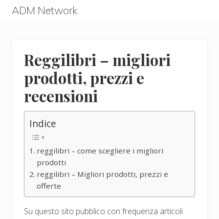
Menu
Skip
Skip
ADM Network
to
to
ADM
main
primary
Network
content
sidebar
Reggilibri – migliori
prodotti, prezzi e
recensioni
Indice
reggilibri – come scegliere i migliori
prodotti
reggilibri – Migliori prodotti, prezzi e
offerte
Su questo sito pubblico con frequenza articoli