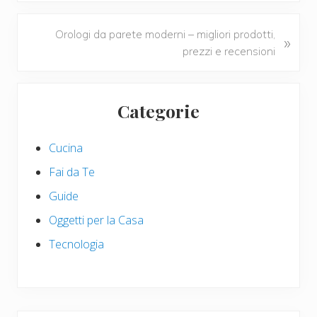
k
v
i
N
Orologi da parete moderni – migliori prodotti,
»
o
e
prezzi e recensioni
u
x
s
t
Primary
P
P
Categorie
Sidebar
o
o
s
s
Cucina
t
t
:
:
Fai da Te
Guide
Oggetti per la Casa
Tecnologia