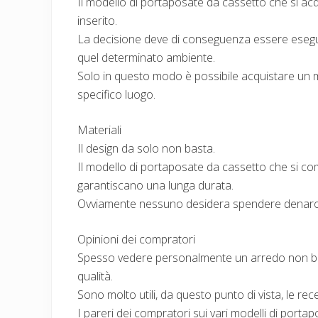
Il modello di portaposate da cassetto che si acq
inserito.
La decisione deve di conseguenza essere esegui
quel determinato ambiente.
Solo in questo modo è possibile acquistare un m
specifico luogo.
Materiali
Il design da solo non basta.
Il modello di portaposate da cassetto che si com
garantiscano una lunga durata.
Ovviamente nessuno desidera spendere denaro
Opinioni dei compratori
Spesso vedere personalmente un arredo non bas
qualità.
Sono molto utili, da questo punto di vista, le re
I pareri dei compratori sui vari modelli di port