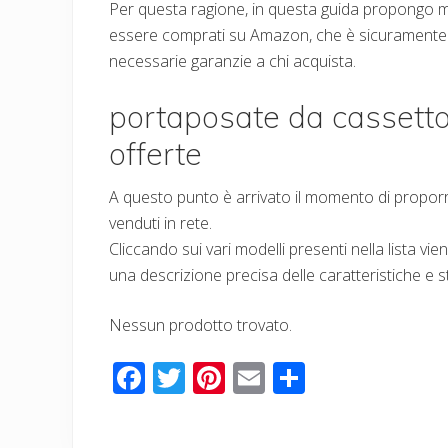
Per questa ragione, in questa guida propongo 
essere comprati su Amazon, che è sicuramente il
necessarie garanzie a chi acquista.
portaposate da cassetto –
offerte
A questo punto è arrivato il momento di proporre
venduti in rete.
Cliccando sui vari modelli presenti nella lista vie
una descrizione precisa delle caratteristiche e s
Nessun prodotto trovato.
F
T
Pi
E
C
ac
wi
nt
m
o
e
tt
er
ail
n