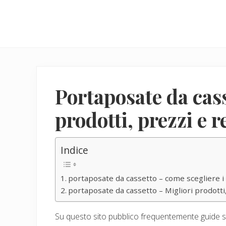
Menu
Skip
Skip
to
to
main
primary
content
sidebar
Portaposate da cass
prodotti, prezzi e 
Indice
portaposate da cassetto – come scegliere i 
portaposate da cassetto – Migliori prodotti,
Su questo sito pubblico frequentemente guide su