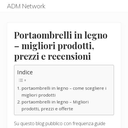
Menu
Skip
Skip
ADM Network
to
to
ADM
main
primary
Network
content
sidebar
Portaombrelli in legno
– migliori prodotti,
prezzi e recensioni
Indice
portaombrelli in legno – come scegliere i
migliori prodotti
portaombrelli in legno – Migliori
prodotti, prezzi e offerte
Su questo blog pubblico con frequenza guide