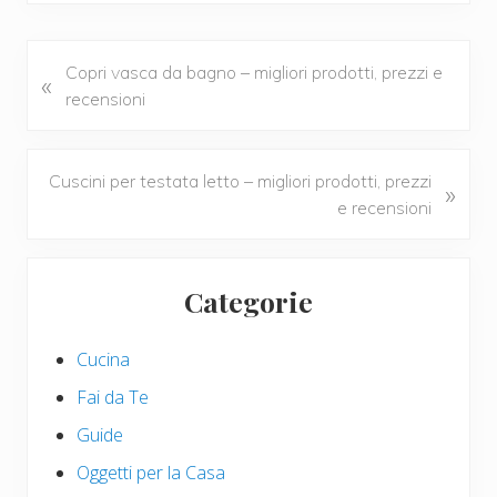
e
tt
er
ail
n
b
er
e
di
o
st
vi
P
Copri vasca da bagno – migliori prodotti, prezzi e
«
r
recensioni
o
di
e
k
v
i
N
Cuscini per testata letto – migliori prodotti, prezzi
»
o
e
e recensioni
u
x
s
t
Primary
P
P
Categorie
Sidebar
o
o
s
s
Cucina
t
t
:
:
Fai da Te
Guide
Oggetti per la Casa