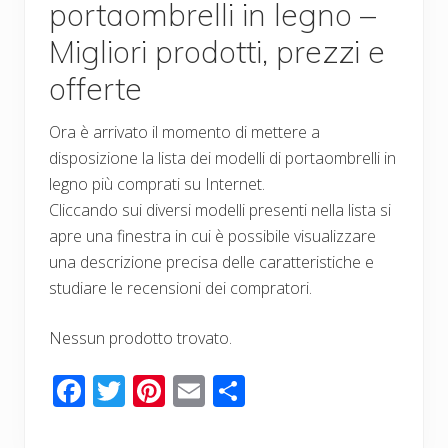
portaombrelli in legno –
Migliori prodotti, prezzi e
offerte
Ora è arrivato il momento di mettere a
disposizione la lista dei modelli di portaombrelli in
legno più comprati su Internet.
Cliccando sui diversi modelli presenti nella lista si
apre una finestra in cui è possibile visualizzare
una descrizione precisa delle caratteristiche e
studiare le recensioni dei compratori.
Nessun prodotto trovato.
F
T
Pi
E
C
ac
wi
nt
m
o