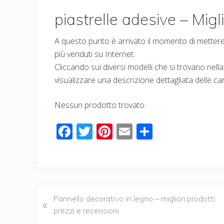
piastrelle adesive – Migli
A questo punto è arrivato il momento di mettere a
più venduti su Internet.
Cliccando sui diversi modelli che si trovano nella 
visualizzare una descrizione dettagliata delle car
Nessun prodotto trovato.
F
T
Pi
E
C
ac
wi
nt
m
o
e
tt
er
ail
n
b
er
e
di
o
st
vi
P
Pannello decorativo in legno – migliori prodotti,
«
o
di
r
prezzi e recensioni
e