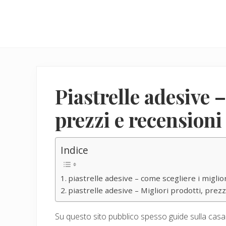
Menu
Skip
Skip
to
to
main
primary
content
sidebar
Piastrelle adesive –
prezzi e recensioni
Indice
piastrelle adesive – come scegliere i miglio
piastrelle adesive – Migliori prodotti, prezz
Su questo sito pubblico spesso guide sulla casa