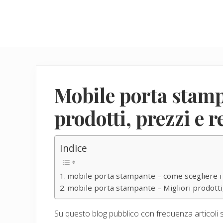
Menu
Skip
Skip
to
to
main
primary
content
sidebar
Mobile porta stamp
prodotti, prezzi e 
Indice
mobile porta stampante – come scegliere i 
mobile porta stampante – Migliori prodotti,
Su questo blog pubblico con frequenza articoli s