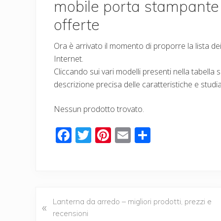
mobile porta stampante – 
offerte
Ora è arrivato il momento di proporre la lista d
Internet.
Cliccando sui vari modelli presenti nella tabella
descrizione precisa delle caratteristiche e studi
Nessun prodotto trovato.
F
T
Pi
E
C
ac
wi
nt
m
o
e
tt
er
ail
n
b
er
e
di
o
st
vi
P
Lanterna da arredo – migliori prodotti, prezzi e
«
o
di
r
recensioni