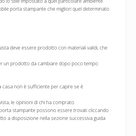
o lo stile impostato a quel particolare ambiente.
bile porta stampante che migliori quel determinato
ista deve essere prodotto con materiali validi, che
r un prodotto da cambiare dopo poco tempo.
casa non è sufficiente per capire se è
ista, le opinioni di chi ha comprato.
le porta stampante possono essere trovati cliccando
metto a disposizione nella sezione successiva guida.