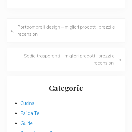
ac
wi
nt
m
o
e
tt
er
ail
n
b
er
e
di
o
st
vi
P
Portaombrelli design – migliori prodotti, prezzi e
«
r
recensioni
o
di
e
k
v
i
N
Sedie trasparenti – migliori prodotti, prezzi e
»
o
e
recensioni
u
x
s
t
Primary
P
P
Categorie
Sidebar
o
o
s
s
Cucina
t
t
:
:
Fai da Te
Guide