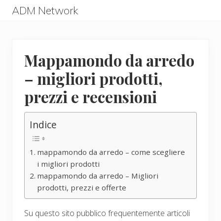
Menu
Skip
Skip
ADM Network
to
to
ADM
main
primary
Network
content
sidebar
Mappamondo da arredo
– migliori prodotti,
prezzi e recensioni
Indice
mappamondo da arredo – come scegliere
i migliori prodotti
mappamondo da arredo – Migliori
prodotti, prezzi e offerte
Su questo sito pubblico frequentemente articoli