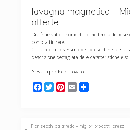
lavagna magnetica – Migl
offerte
Ora è arrivato il momento di mettere a disposizio
comprati in rete.
Cliccando sui diversi modelli presenti nella lista
descrizione dettagliata delle caratteristiche e st
Nessun prodotto trovato.
F
T
Pi
E
C
ac
wi
nt
m
o
e
tt
er
ail
n
b
er
e
di
o
st
vi
P
Fiori secchi da arredo – migliori prodotti, prezzi
«