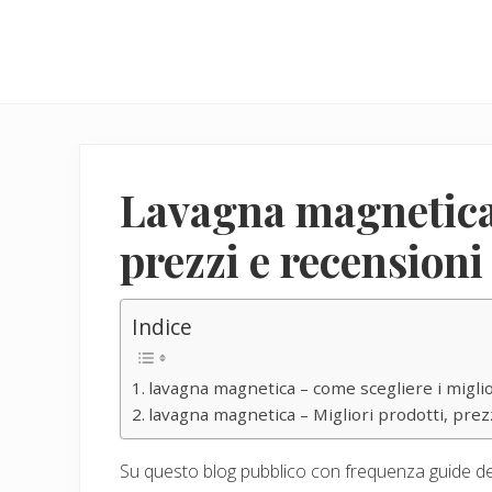
Menu
Skip
Skip
to
to
main
primary
content
sidebar
Lavagna magnetica 
prezzi e recensioni
Indice
lavagna magnetica – come scegliere i miglio
lavagna magnetica – Migliori prodotti, prezz
Su questo blog pubblico con frequenza guide ded