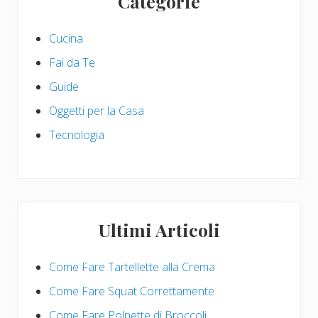
Categorie
Sidebar
o
o
s
s
Cucina
t
t
:
:
Fai da Te
Guide
Oggetti per la Casa
Tecnologia
Ultimi Articoli
Come Fare Tartellette alla Crema
Come Fare Squat Correttamente
Come Fare Polpette di Broccoli