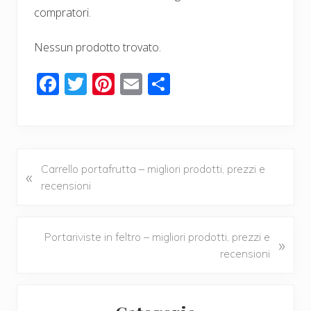
compratori.
Nessun prodotto trovato.
F
T
Pi
E
C
ac
wi
nt
m
o
e
tt
er
ail
n
b
er
e
di
o
st
vi
P
Carrello portafrutta – migliori prodotti, prezzi e
«
r
recensioni
o
di
e
k
v
i
N
Portariviste in feltro – migliori prodotti, prezzi e
»
o
e
recensioni
u
x
s
t
Primary
P
P