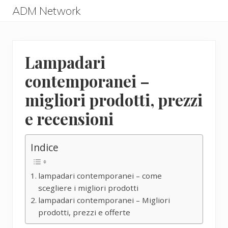
Menu
Skip
Skip
ADM Network
to
to
ADM
main
primary
Network
content
sidebar
Lampadari
contemporanei –
migliori prodotti, prezzi
e recensioni
Indice
lampadari contemporanei – come
scegliere i migliori prodotti
lampadari contemporanei – Migliori
prodotti, prezzi e offerte