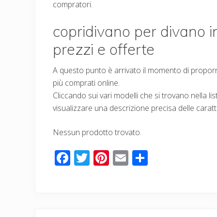
compratori.
copridivano per divano in 
prezzi e offerte
A questo punto è arrivato il momento di proporre 
più comprati online.
Cliccando sui vari modelli che si trovano nella li
visualizzare una descrizione precisa delle caratte
Nessun prodotto trovato.
F
T
Pi
E
C
ac
wi
nt
m
o
e
tt
er
ail
n
b
er
e
di