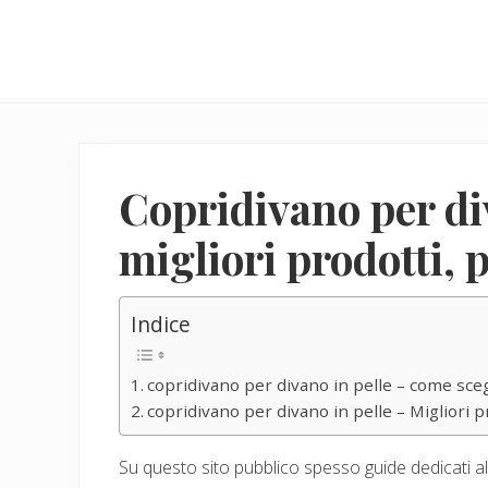
Menu
Skip
Skip
to
to
main
primary
content
sidebar
Copridivano per di
migliori prodotti, 
Indice
copridivano per divano in pelle – come scegl
copridivano per divano in pelle – Migliori p
Su questo sito pubblico spesso guide dedicati all