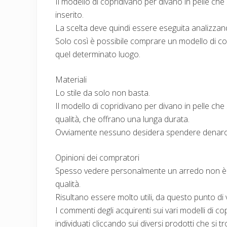
Il modello di copridivano per divano in pelle che
inserito.
La scelta deve quindi essere eseguita analizzand
Solo così è possibile comprare un modello di cop
quel determinato luogo.
Materiali
Lo stile da solo non basta.
Il modello di copridivano per divano in pelle che
qualità, che offrano una lunga durata.
Ovviamente nessuno desidera spendere denaro
Opinioni dei compratori
Spesso vedere personalmente un arredo non è s
qualità.
Risultano essere molto utili, da questo punto di v
I commenti degli acquirenti sui vari modelli di 
individuati cliccando sui diversi prodotti che si 