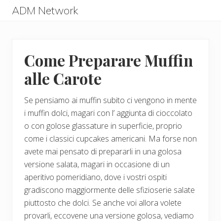
Menu
Skip
Skip
ADM Network
to
to
ADM
main
primary
Network
content
sidebar
Come Preparare Muffin
alle Carote
Se pensiamo ai muffin subito ci vengono in mente
i muffin dolci, magari con l’ aggiunta di cioccolato
o con golose glassature in superficie, proprio
come i classici cupcakes americani. Ma forse non
avete mai pensato di prepararli in una golosa
versione salata, magari in occasione di un
aperitivo pomeridiano, dove i vostri ospiti
gradiscono maggiormente delle sfizioserie salate
piuttosto che dolci. Se anche voi allora volete
provarli, eccovene una versione golosa, vediamo