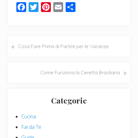
F
T
Pi
E
C
ac
wi
nt
m
o
e
tt
er
ail
n
b
er
e
di
o
st
vi
«
P
Cosa Fare Prima di Partire per le Vacanze
r
o
di
e
k
v
N
»
Come Funziona la Ceretta Brasiliana
i
e
o
x
u
Primary
t
s
Categorie
P
Sidebar
P
o
o
s
Cucina
s
t
t
Fai da Te
:
:
Guide