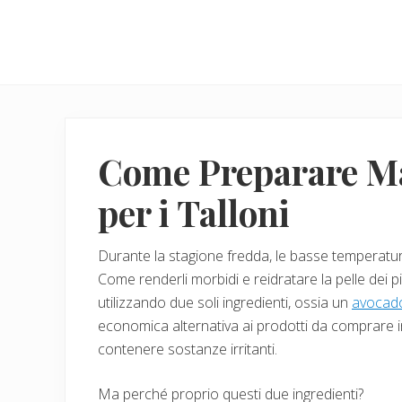
Menu
Skip
Skip
to
to
main
primary
content
sidebar
Come Preparare Ma
per i Talloni
Durante la stagione fredda, le basse temperature
Come renderli morbidi e reidratare la pelle dei p
utilizzando due soli ingredienti, ossia un
avocad
economica alternativa ai prodotti da comprare 
contenere sostanze irritanti.
Ma perché proprio questi due ingredienti?