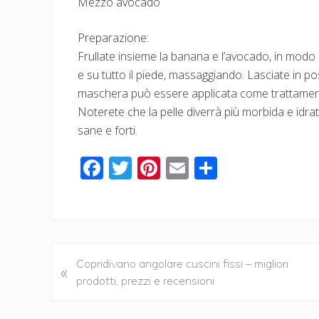
Mezzo avocado
Preparazione:
Frullate insieme la banana e l’avocado, in modo 
e su tutto il piede, massaggiando. Lasciate in p
maschera può essere applicata come trattamento
Noterete che la pelle diverrà più morbida e idra
sane e forti.
F
T
Pi
E
C
ac
wi
nt
m
o
e
tt
er
ail
n
b
er
e
di
o
st
vi
P
Copridivano angolare cuscini fissi – migliori
«
o
di
r
prodotti, prezzi e recensioni
k
e
v