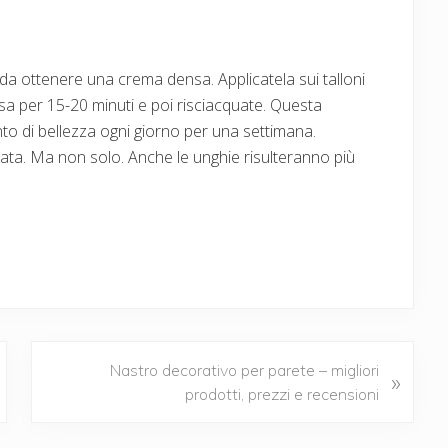
da ottenere una crema densa. Applicatela sui talloni
osa per 15-20 minuti e poi risciacquate. Questa
 di bellezza ogni giorno per una settimana.
tata. Ma non solo. Anche le unghie risulteranno più
N
Nastro decorativo per parete – migliori
»
e
prodotti, prezzi e recensioni
x
t