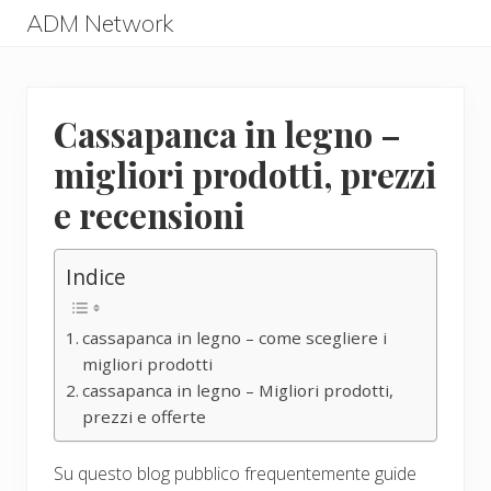
Menu
Skip
Skip
ADM Network
to
to
ADM
main
primary
Network
content
sidebar
Cassapanca in legno –
migliori prodotti, prezzi
e recensioni
Indice
cassapanca in legno – come scegliere i
migliori prodotti
cassapanca in legno – Migliori prodotti,
prezzi e offerte
Su questo blog pubblico frequentemente guide