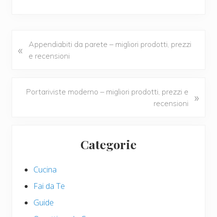
ac
wi
nt
m
o
e
tt
er
ail
n
b
er
e
di
o
st
vi
P
Appendiabiti da parete – migliori prodotti, prezzi
«
r
e recensioni
o
di
e
k
v
i
N
Portariviste moderno – migliori prodotti, prezzi e
»
o
e
recensioni
u
x
s
t
Primary
P
P
Categorie
Sidebar
o
o
s
s
Cucina
t
t
:
:
Fai da Te
Guide