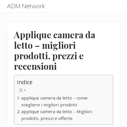
Menu
Skip
Skip
ADM Network
to
to
ADM
main
primary
Network
content
sidebar
Applique camera da
letto – migliori
prodotti, prezzi e
recensioni
Indice
applique camera da letto – come
scegliere i migliori prodotti
applique camera da letto – Migliori
prodotti, prezzi e offerte