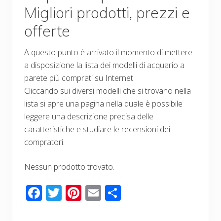
Migliori prodotti, prezzi e
offerte
A questo punto è arrivato il momento di mettere
a disposizione la lista dei modelli di acquario a
parete più comprati su Internet.
Cliccando sui diversi modelli che si trovano nella
lista si apre una pagina nella quale è possibile
leggere una descrizione precisa delle
caratteristiche e studiare le recensioni dei
compratori.
Nessun prodotto trovato.
F
T
Pi
E
C
ac
wi
nt
m
o