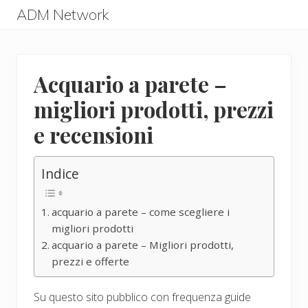
Menu
Skip
Skip
ADM Network
to
to
ADM
main
primary
Network
content
sidebar
Acquario a parete –
migliori prodotti, prezzi
e recensioni
Indice
acquario a parete – come scegliere i
migliori prodotti
acquario a parete – Migliori prodotti,
prezzi e offerte
Su questo sito pubblico con frequenza guide