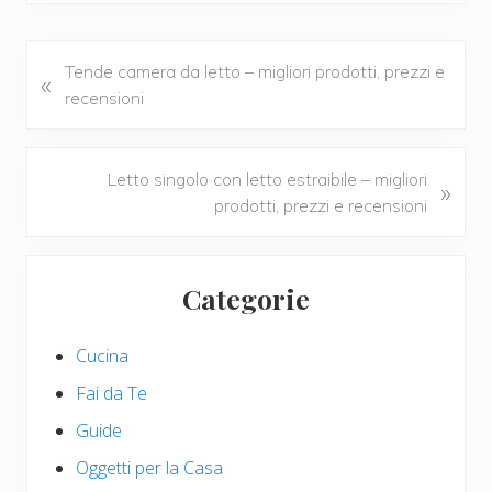
e
tt
er
ail
n
b
er
e
di
o
st
vi
P
Tende camera da letto – migliori prodotti, prezzi e
«
r
recensioni
o
di
e
k
v
i
N
Letto singolo con letto estraibile – migliori
»
o
e
prodotti, prezzi e recensioni
u
x
s
t
Primary
P
P
Categorie
Sidebar
o
o
s
s
Cucina
t
t
:
:
Fai da Te
Guide
Oggetti per la Casa